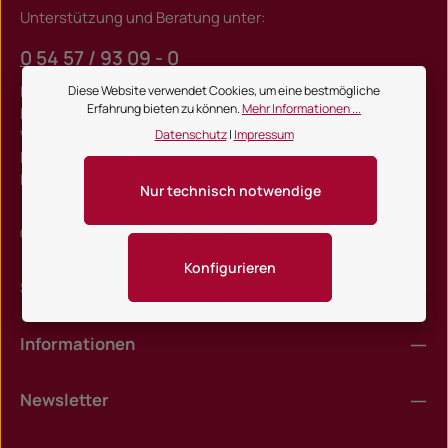
Unterstützung und Beratung unter:
0 54 57 / 93 09 - 0
Mo-Do, 08:00 - 17:00 Uhr
Diese Website verwendet Cookies, um eine bestmögliche
Erfahrung bieten zu können.
Mehr Informationen ...
Fr, 08:00 - 15:00 Uhr
Warenannahme:
Datenschutz
|
Impressum
Mo-Do, 07:00 - 14:00 Uhr
Fr, 07:00 - 11:00 Uhr
Nur technisch notwendige
Oder über unser
Kontaktformular
.
Konfigurieren
Shop Service
Informationen
Newsletter