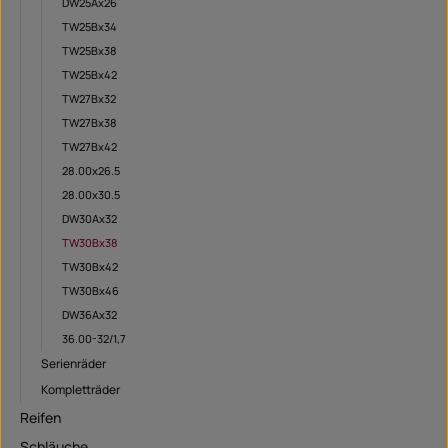
DW25Ax26
TW25Bx34
TW25Bx38
TW25Bx42
TW27Bx32
TW27Bx38
TW27Bx42
28.00x26.5
28.00x30.5
DW30Ax32
TW30Bx38
TW30Bx42
TW30Bx46
DW36Ax32
36.00-32/1,7
Serienräder
Kompletträder
Reifen
Schläuche