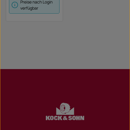
sstiefen über ET 150 sind
Preise nach Login
extra anzufragen)
verfügbar