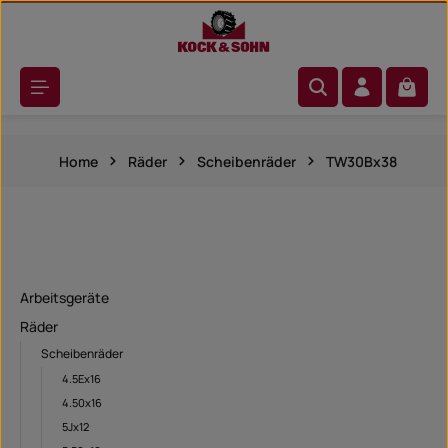
Zum Hauptinhalt springen
Warenk
Home
Räder
Scheibenräder
TW30Bx38
Arbeitsgeräte
Räder
Scheibenräder
4.5Ex16
4.50x16
5Jx12