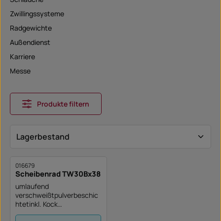
Zwillingssysteme
Radgewichte
Außendienst
Karriere
Messe
Produkte filtern
016679
Scheibenrad TW30Bx38
umlaufend
verschweißtpulverbeschic
htetinkl. Kock
Ventilschutz(Sondereinpre