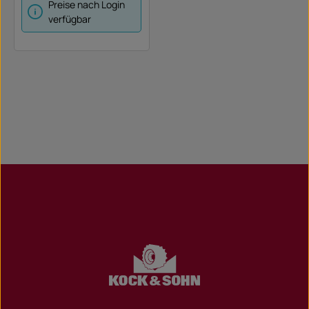
sstiefen über ET 150 sind
Preise nach Login
extra anzufragen)
verfügbar