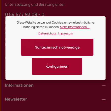
Unterstützung und Beratung unter:
0 54 57 / 93 09 - 0
Mo-Do, 08:00 - 17:00 Uhr
Diese Website verwendet Cookies, um eine bestmögliche
Erfahrung bieten zu können.
Mehr Informationen ...
Fr, 08:00 - 15:00 Uhr
Warenannahme:
Datenschutz
|
Impressum
Mo-Do, 07:00 - 14:00 Uhr
Fr, 07:00 - 11:00 Uhr
Nur technisch notwendige
Oder über unser
Kontaktformular
.
Konfigurieren
Shop Service
Informationen
Newsletter