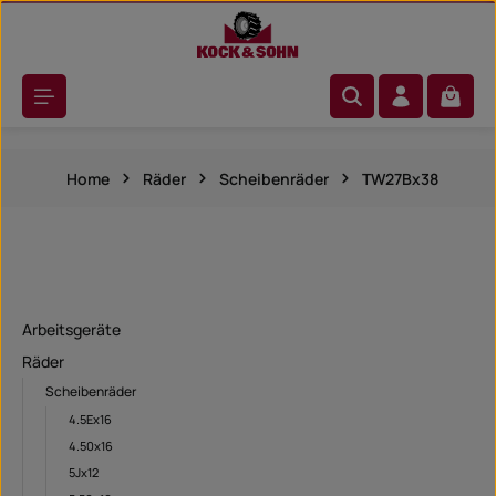
Zum Hauptinhalt springen
Warenk
Home
Räder
Scheibenräder
TW27Bx38
Arbeitsgeräte
Räder
Scheibenräder
4.5Ex16
4.50x16
5Jx12