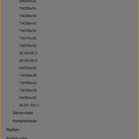
DW25Ax26
TW25Bx34
TW25Bx38
TW25Bx42
TW27Bx32
TW27Bx38
TW27Bx42
28.00x26.5
28.00x30.5
DW30Ax32
TW30Bx38
TW30Bx42
TW30Bx46
DW36Ax32
36.00-32/1,7
Serienräder
Kompletträder
Reifen
Schläuche