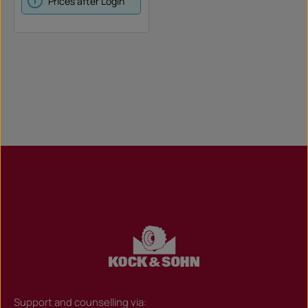
Prices after Login
Schleudern beim Wenden
zu verhindern und
maximale Stabilität zu
gewährleisten.Merkmale
und Vorteile:Ein
ungerichtetes Profilmuster
hilft dem FARM
IMPLEMENT AWI305, ein
Schleudern beim Drehen zu
verhindern. Eine größere
Aufstandsfläche und
Stollen, die an der Schulter
offen sind, sorgen für
maximale Stabilität.
Support and counselling via: