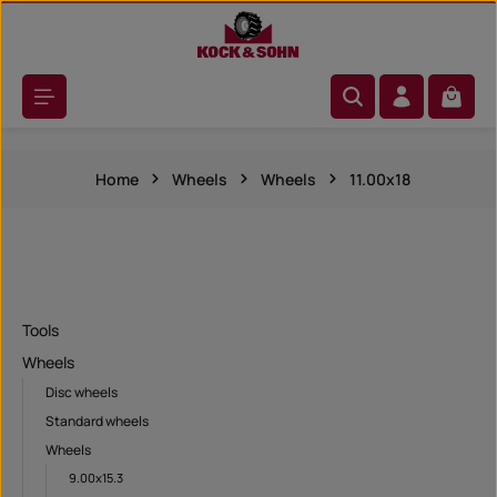
Skip to main content
Shoppi
Home
Wheels
Wheels
11.00x18
Tools
Wheels
Disc wheels
Standard wheels
Wheels
9.00x15.3