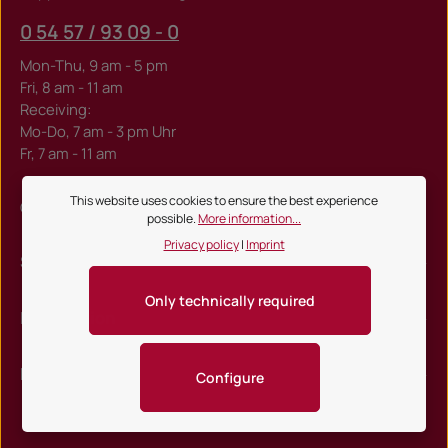
0 54 57 / 93 09 - 0
Mon-Thu, 9 am - 5 pm
Fri, 8 am - 11 am
Receiving:
Mo-Do, 7 am - 3 pm Uhr
Fr, 7 am - 11 am
This website uses cookies to ensure the best experience
Or via our
contact form
.
possible.
More information...
Privacy policy
|
Imprint
Shop service
Only technically required
Information
Newsletter
Configure