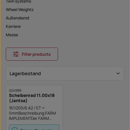
Twin systems
Wheel Weights
Außendienst
Karriere
Messe
Filter products
024999
Scheibenrad 11.00x18
(Jantsa)
161/205/6 A2 / ET =
0mmBeschreibung:FARM
IMPLEMENTDer FARM
IMPLEMENT wurde
entwickelt, um ein