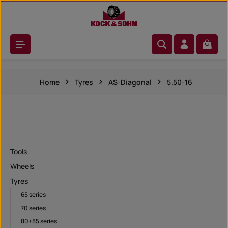
Skip to main content
Shoppi
Home
Tyres
AS-Diagonal
5.50-16
Tools
Wheels
Tyres
65 series
70 series
80+85 series