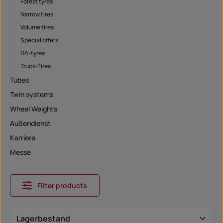
Forest tyres
Narrow tires
Volume tires
Special offers
DA-tyres
Truck-Tires
Tubes
Twin systems
Wheel Weights
Außendienst
Karriere
Messe
Filter products